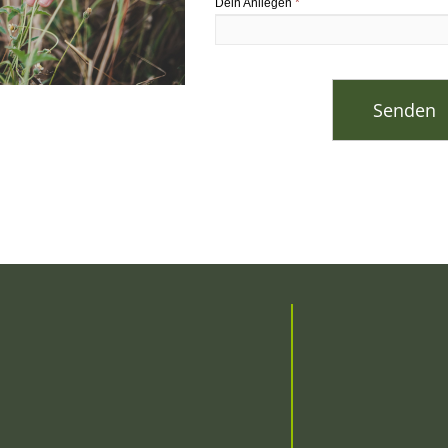
Dein Anliegen
*
Senden